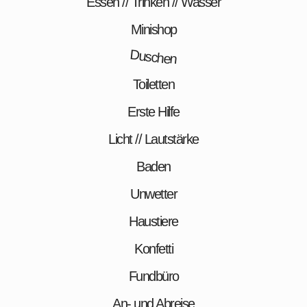
Essen // Trinken // Wasser
Minishop
Duschen
Toiletten
Erste Hilfe
Licht // Lautstärke
Baden
Unwetter
Haustiere
Konfetti
Fundbüro
An- und Abreise